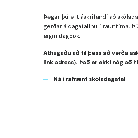
Þegar þú ert áskrifandi að skólad
gerðar á dagatalinu í rauntíma. Þ
eigin dagbók.
Athugaðu að til þess að verða ásk
link adress). Það er ekki nóg að h
Ná í rafrænt skóladagatal