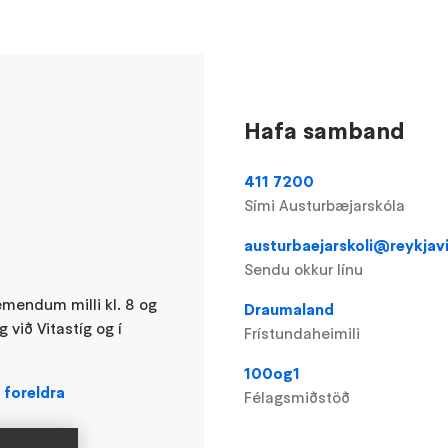
Hafa samband
411 7200
Sími Austurbæjarskóla
austurbaejarskoli@reykjavi
Sendu okkur línu
emendum milli kl. 8 og
Draumaland
 við Vitastíg og í
Frístundaheimili
100og1
 foreldra
Félagsmiðstöð