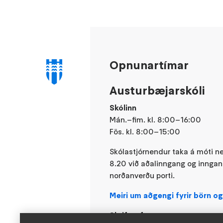
Opnunartímar
Austurbæjarskóli
Skólinn
Mán.–fim. kl. 8:00–16:00
Fös. kl. 8:00–15:00
Skólastjórnendur taka á móti n
8.20 við aðalinngang og inngang
norðanverðu porti.
Meiri um aðgengi fyrir börn og
Skrifstofa