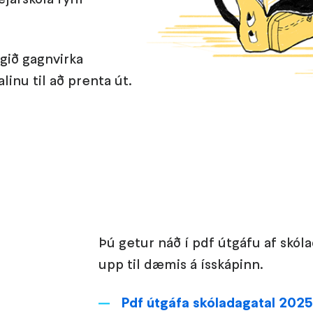
igið gagnvirka
linu til að prenta út.
Þú getur náð í pdf útgáfu af skóla
upp til dæmis á ísskápinn.
Pdf útgáfa skóladagatal 202