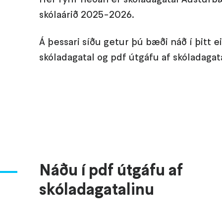
skólaárið 2025-2026.
Á þessari síðu getur þú bæði náð í þitt e
skóladagatal og pdf útgáfu af skóladagata
Náðu í pdf útgáfu af
skóladagatalinu