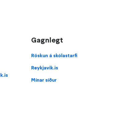
Gagnlegt
Domain
Röskun á skólastarfi
menu
Reykjavik.is
for
k.is
Austurbæjarskóli
Mínar síður
(footer)