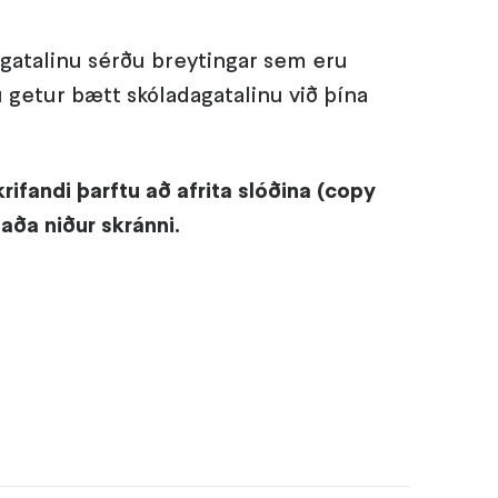
agatalinu sérðu breytingar sem eru
ú getur bætt skóladagatalinu við þína
rifandi þarftu að afrita slóðina (copy
laða niður skránni.