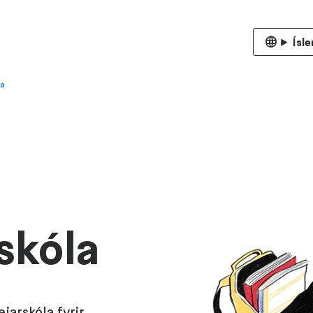
Ísl
la
skóla
jarskóla fyrir