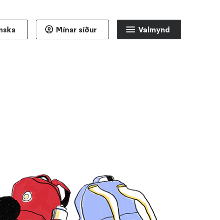
enska
Mínar síður
Valmynd